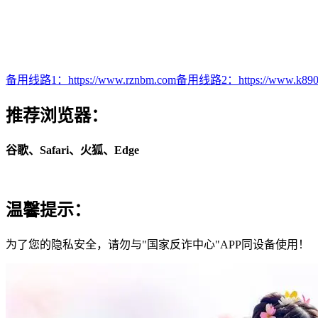
备用线路
1
：
https://www.rznbm.com
备用线路
2
：
https://www.k89
推荐浏览器：
谷歌、Safari、火狐、Edge
温馨提示：
为了您的隐私安全，请勿与"国家反诈中心"APP同设备使用！