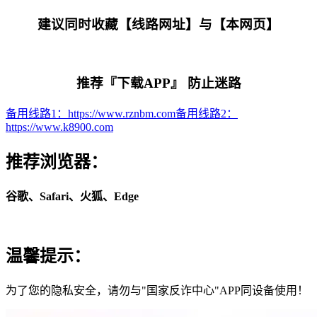
建议同时收藏【线路网址】与【本网页】
推荐『下载APP』 防止迷路
备用线路
1
：
https://www.rznbm.com
备用线路
2
：
https://www.k8900.com
推荐浏览器：
谷歌、Safari、火狐、Edge
温馨提示：
为了您的隐私安全，请勿与"国家反诈中心"APP同设备使用！